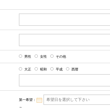
男性
女性
その他
大正
昭和
平成
西暦
第一希望：
～