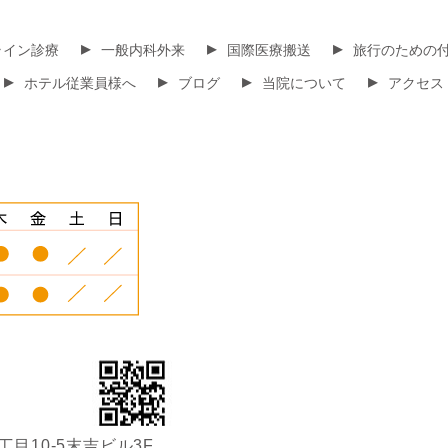
▸
▸
▸
ライン診療
一般内科外来
国際医療搬送
旅行のための
▸
▸
▸
▸
ホテル従業員様へ
ブログ
当院について
アクセス
2丁目10-5末吉ビル3F