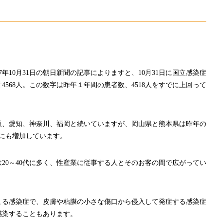
7
年
10
月
31
日の朝日新聞の記事によりますと、
10
月
31
日に国立感染症
計
4568
人。この数字は昨年１年間の患者数、
4518
人をすでに上回って
阪、愛知、神奈川、福岡と続いていますが、岡山県と熊本県は昨年の
にも増加しています。
は
20
～
40
代に多く、性産業に従事する人とそのお客の間で広がってい
こる感染症で、皮膚や粘膜の小さな傷口から侵入して発症する感染症
感染することもあります。