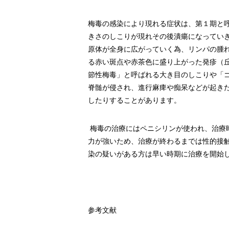
梅毒の感染により現れる症状は、第１期と
きさのしこりが現れその後潰瘍になってい
原体が全身に広がっていく為、リンパの腫
る赤い斑点や赤茶色に盛り上がった発疹（
節性梅毒」と呼ばれる大き目のしこりや「
脊髄が侵され、進行麻痺や痴呆などが起き
したりすることがあります。
梅毒の治療にはペニシリンが使われ、治療
力が強いため、治療が終わるまでは性的接
染の疑いがある方は早い時期に治療を開始
参考文献