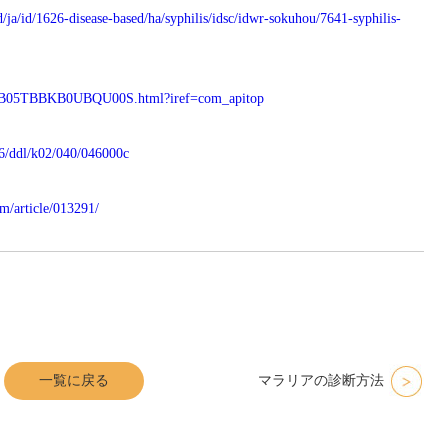
d/ja/id/1626-disease-based/ha/syphilis/idsc/idwr-sokuhou/7641-syphilis-
ASKB05TBBKB0UBQU00S.html?iref=com_apitop
826/ddl/k02/040/046000c
m/article/013291/
一覧に戻る
マラリアの診断方法