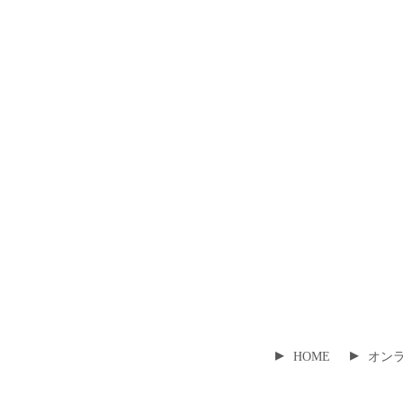
▸
▸
HOME
オン