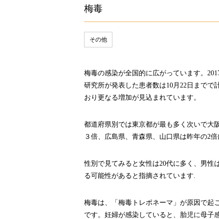
梅毒
その他
梅毒の感染が全国的に広がっています。
201
研究所が発表した患者数は
10
月
22
日までで
おり更なる増加が見込まれています。
都道府県別では東京都が最も多く次いで大
３倍、広島県、青森県、山口県は昨年の
2
倍
性別で見てみると女性は
20
代に多く、男性
る可能性があると指摘されています.
梅毒は、「梅毒トレポネーマ」が原因で起
です。妊婦が感染していると、胎児に母子