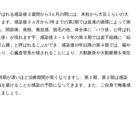
呼ばれる感染後３週間から
3
ヵ月の間には、米粒から大豆くらいの大
きます。感染後３ヵ月から
3
年までの第
2
期では血液の循環によって病
れ、関節痛、発熱、倦怠感、脱毛の他、体全体に「バラ疹」と呼ばれ
丘疹）が現れます宇。感染後３～１０年の第３期では皮下組織に「結
ゴム腫」と呼ばれるこぶができ、感染後
10
年以降の第４期では、脳や
たり、心臓血管系が侵されることにより、大動脈炎や大動脈瘤を発症
時期が遅いほど治療期間が長くなりますし、第１期、第２期は感染
触を避けることが感染の予防になってきます。また、ご自身で梅毒感
しましょう。