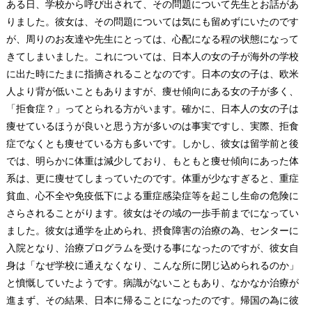
ある日、学校から呼び出されて、その問題について先生とお話があ
りました。彼女は、その問題については気にも留めずにいたのです
が、周りのお友達や先生にとっては、心配になる程の状態になって
きてしまいました。これについては、日本人の女の子が海外の学校
に出た時にたまに指摘されることなのです。日本の女の子は、欧米
人より背が低いこともありますが、痩せ傾向にある女の子が多く、
「拒食症？」ってとられる方がいます。確かに、日本人の女の子は
痩せているほうが良いと思う方が多いのは事実ですし、実際、拒食
症でなくとも痩せている方も多いです。しかし、彼女は留学前と後
では、明らかに体重は減少しており、もともと痩せ傾向にあった体
系は、更に痩せてしまっていたのです。体重が少なすぎると、重症
貧血、心不全や免疫低下による重症感染症等を起こし生命の危険に
さらされることがります。彼女はその域の一歩手前までになってい
ました。彼女は通学を止められ、摂食障害の治療の為、センターに
入院となり、治療プログラムを受ける事になったのですが、彼女自
身は「なぜ学校に通えなくなり、こんな所に閉じ込められるのか」
と憤慨していたようです。病識がないこともあり、なかなか治療が
進まず、その結果、日本に帰ることになったのです。帰国の為に彼